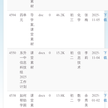
素
材
4594
四单
导
doc
0
46.2K
初
化
张
2025-
下
元
学
三
学
梅
11-05
载
案,
课
堂
素
材
4550
东升
课
docx
0
15.2K
初
信
李
2025-
下
一中
堂
二
息
莉
11-04
载
信息
素
技
科技
材
术
组
2025
工作
计划
4538
如何
课
docx
0
13.8K
初
数
余
2025-
下
帮助
堂
二
学
秀
01-02
载
学困
素
美