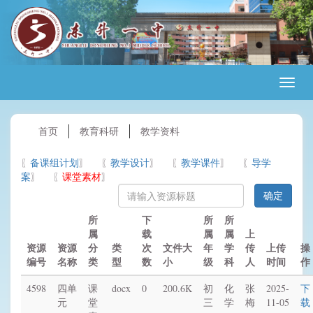
首页
教育科研
教学资料
备课组计划
教学设计
教学课件
导学
案
课堂素材
所
下
所
所
属
载
属
属
上
资源
资源
分
类
次
文件大
年
学
传
上传
操
编号
名称
类
型
数
小
级
科
人
时间
作
4598
四单
课
docx
0
200.6K
初
化
张
2025-
下
元
堂
三
学
梅
11-05
载