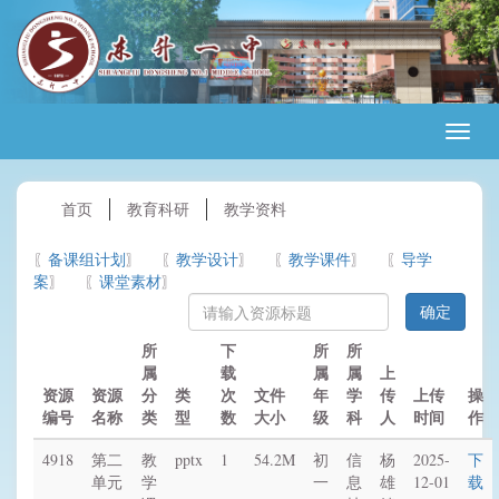
首页
教育科研
教学资料
备课组计划
教学设计
教学课件
导学
案
课堂素材
所
下
所
所
属
载
属
属
上
资源
资源
分
类
次
文件
年
学
传
上传
操
编号
名称
类
型
数
大小
级
科
人
时间
作
4918
第二
教
pptx
1
54.2M
初
信
杨
2025-
下
单元
学
一
息
雄
12-01
载